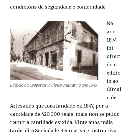
condicións de seguridade e comodidade.
No
ano
1874
foi
ofreci
do o
edific
io ao
Edificio da Cooperativa Cívico-Militar no ano 1945
Círcul
o de
Artesanos que fora fundado en 1847, por a
cantidade de 420.000 reais, máis non se puido
reunir a cantidade esixida. Vinte anos máis
tarde, dita Sociedade Recreativa e Instructiva