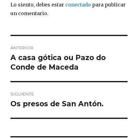
Lo siento, debes estar
conectado
para publicar
un comentario.
Navegación
ANTERIOR
de
A casa gótica ou Pazo do
Entrada
anterior:
Conde de Maceda
entradas
SIGUIENTE
Os presos de San Antón.
Entrada
siguiente: