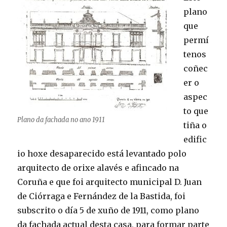
plano
que
permí
tenos
coñec
er o
aspec
to que
Plano da fachada no ano 1911
tiña o
edific
io hoxe desaparecido está levantado polo
arquitecto de orixe alavés e afincado na
Coruña e que foi arquitecto municipal D. Juan
de Ciórraga e Fernández de la Bastida, foi
subscrito o día 5 de xuño de 1911, como plano
da fachada actual desta casa, para formar parte