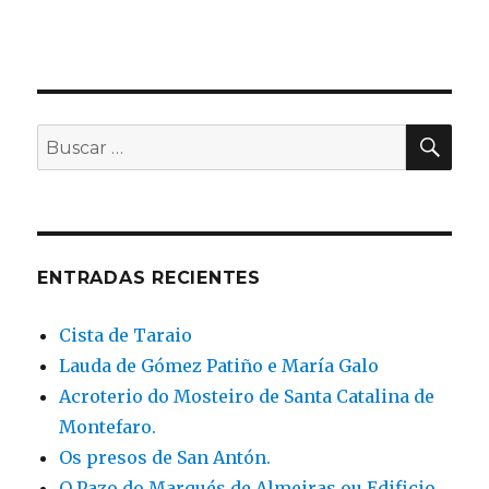
BU
Buscar
por:
ENTRADAS RECIENTES
Cista de Taraio
Lauda de Gómez Patiño e María Galo
Acroterio do Mosteiro de Santa Catalina de
Montefaro.
Os presos de San Antón.
O Pazo do Marqués de Almeiras ou Edificio