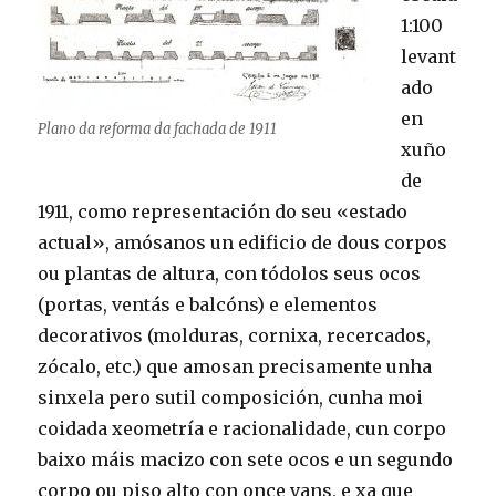
1:100
levant
ado
en
Plano da reforma da fachada de 1911
xuño
de
1911, como representación do seu «estado
actual», amósanos un edificio de dous corpos
ou plantas de altura, con tódolos seus ocos
(portas, ventás e balcóns) e elementos
decorativos (molduras, cornixa, recercados,
zócalo, etc.) que amosan precisamente unha
sinxela pero sutil composición, cunha moi
coidada xeometría e racionalidade, cun corpo
baixo máis macizo con sete ocos e un segundo
corpo ou piso alto con once vans, e xa que