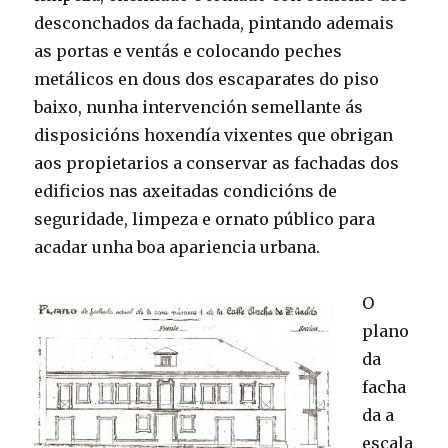
desconchados da fachada, pintando ademais
as portas e ventás e colocando peches
metálicos en dous dos escaparates do piso
baixo, nunha intervención semellante ás
disposicións hoxendía vixentes que obrigan
aos propietarios a conservar as fachadas dos
edificios nas axeitadas condicións de
seguridade, limpeza e ornato público para
acadar unha boa apariencia urbana.
O
plano
da
facha
da a
escala