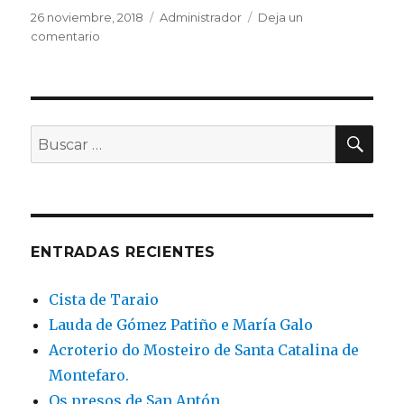
Publicado
Categorías
26 noviembre, 2018
Administrador
Deja un
el
en
comentario
Novo
blog
da
Asociación
de
BU
Buscar
Amigos
por:
do
Museo
Arqueolóxico.
ENTRADAS RECIENTES
Cista de Taraio
Lauda de Gómez Patiño e María Galo
Acroterio do Mosteiro de Santa Catalina de
Montefaro.
Os presos de San Antón.